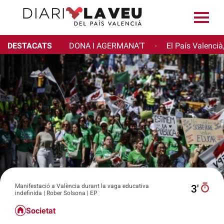
DESTACATS
DONA I AGERMANA'T
El País Valencià
·
Manifestació a València durant la vaga educativa
3′
indefinida | Rober Solsona | EP
Societat