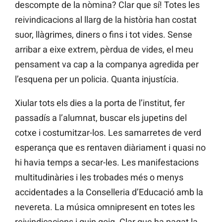
descompte de la nòmina? Clar que sí! Totes les
reivindicacions al llarg de la història han costat
suor, llàgrimes, diners o fins i tot vides. Sense
arribar a eixe extrem, pèrdua de vides, el meu
pensament va cap a la companya agredida per
l’esquena per un policia. Quanta injustícia.
Xiular tots els dies a la porta de l’institut, fer
passadís a l’alumnat, buscar els jupetins del
cotxe i costumitzar-los. Les samarretes de verd
esperança que es rentaven diàriament i quasi no
hi havia temps a secar-les. Les manifestacions
multitudinàries i les trobades més o menys
accidentades a la Conselleria d’Educació amb la
nevereta. La música omnipresent en totes les
reivindicacions i quin goig. Clar que ha pagat la