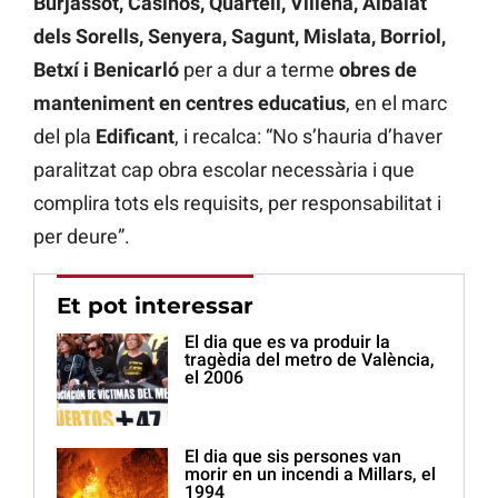
Burjassot, Casinos, Quartell, Villena, Albalat
dels Sorells, Senyera, Sagunt, Mislata, Borriol,
Betxí i Benicarló
per a dur a terme
obres de
manteniment en centres educatius
, en el marc
del pla
Edificant
, i recalca: “No s’hauria d’haver
paralitzat cap obra escolar necessària i que
complira tots els requisits, per responsabilitat i
per deure”.
Et pot interessar
El dia que es va produir la
tragèdia del metro de València,
el 2006
El dia que sis persones van
morir en un incendi a Millars, el
1994