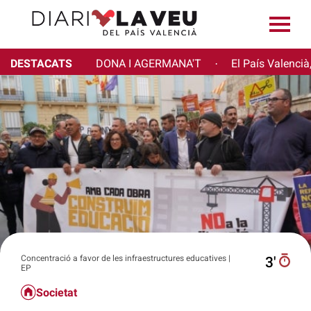
DESTACATS
DONA I AGERMANA'T
El País Valencià
·
Concentració a favor de les infraestructures educatives |
3′
EP
Societat