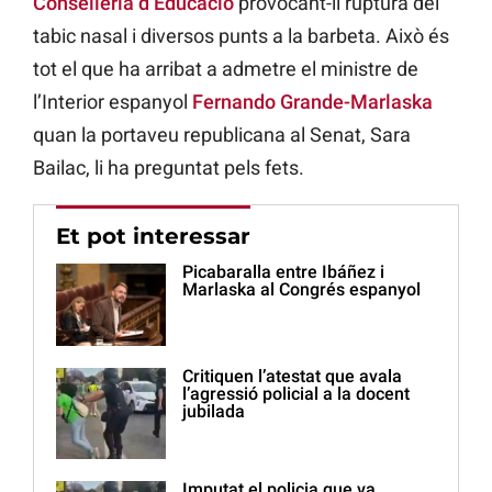
Conselleria d’Educació
provocant-li ruptura del
tabic nasal i diversos punts a la barbeta. Això és
tot el que ha arribat a admetre el ministre de
l’Interior espanyol
Fernando Grande-Marlaska
quan la portaveu republicana al Senat, Sara
Bailac, li ha preguntat pels fets.
Et pot interessar
Picabaralla entre Ibáñez i
Marlaska al Congrés espanyol
Critiquen l’atestat que avala
l’agressió policial a la docent
jubilada
Imputat el policia que va