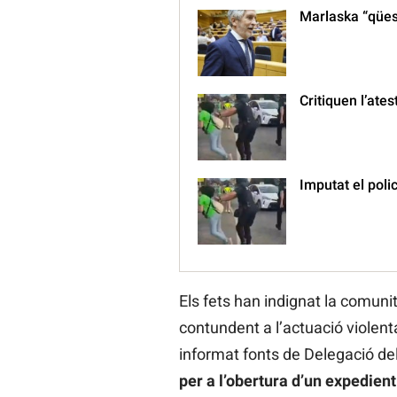
Marlaska “qüest
Critiquen l’ates
Imputat el poli
Els fets han indignat la comuni
contundent a l’actuació violen
informat fonts de Delegació del 
per a l’obertura d’un expedient 