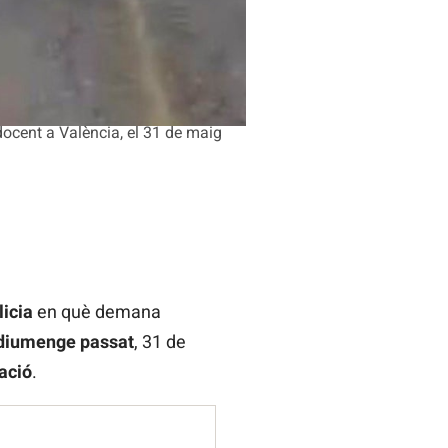
ocent a València, el 31 de maig
licia
en què demana
diumenge passat
, 31 de
ació
.