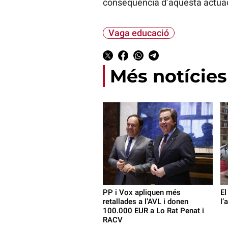
conseqüència d’aquesta actuaci
Vaga educació
Més notícies
PP i Vox apliquen més
El
retallades a l’AVL i donen
l’
100.000 EUR a Lo Rat Penat i
RACV