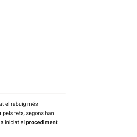
at el rebuig més
a
pels fets, segons han
a iniciat el
procediment