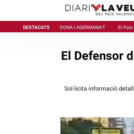
DESTACATS
DONA I AGERMANA'T
El País
·
El Defensor d
Sol·licita informació detal