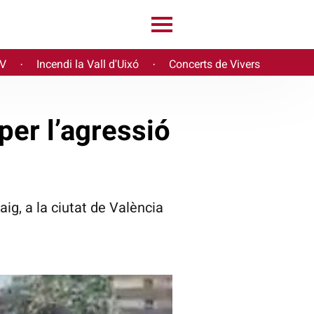
PV
Incendi la Vall d'Uixó
Concerts de Vivers
·
·
per l’agressió
aig, a la ciutat de València