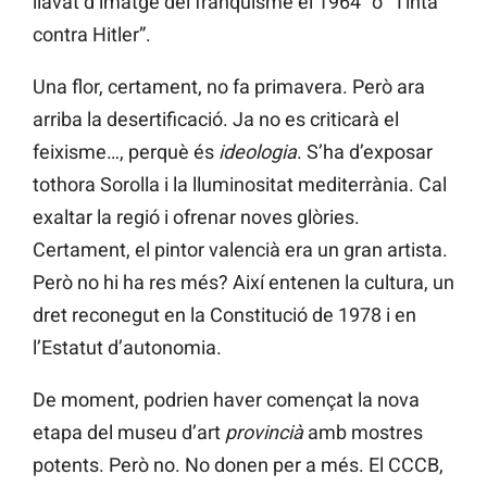
llavat d’imatge del franquisme el 1964” o “Tinta
contra Hitler”.
Una flor, certament, no fa primavera. Però ara
arriba la desertificació. Ja no es criticarà el
feixisme…, perquè és
ideologia
. S’ha d’exposar
tothora Sorolla i la lluminositat mediterrània. Cal
exaltar la regió i ofrenar noves glòries.
Certament, el pintor valencià era un gran artista.
Però no hi ha res més? Així entenen la cultura, un
dret reconegut en la Constitució de 1978 i en
l’Estatut d’autonomia.
De moment, podrien haver començat la nova
etapa del museu d’art
provincià
amb mostres
potents. Però no. No donen per a més. El CCCB,