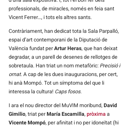
professionals, de miracles, només en feia sant
Vicent Ferrer…, i tots els altres sants.
Contràriament, han dedicat tota la Sala Parpalló,
espai d’art contemporani de la Diputació de
València fundat per
Artur Heras
, que han deixat
degradar, a un parell de desenes de rellotges de
sobretaula. Han triat un nom metafòric:
Precisió
i
ornat
. A cap de les dues inauguracions, per cert,
hi anà Mompó. Tot un símptoma del que li
interessa la cultura!
Caps fosos.
I ara el nou director del MuVIM moribund,
David
Gimilio
, triat per
María Escamilla
,
pròxima
a
Vicente Mompó
, per afinitat i no per idoneïtat (hi