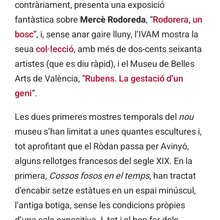
contràriament, presenta una exposició
fantàstica sobre
Mercè Rodoreda
, “
Rodorera, un
bosc
”, i, sense anar gaire lluny, l’IVAM mostra la
seua
col·lecció
, amb més de dos-cents seixanta
artistes (que es diu ràpid), i el Museu de Belles
Arts de València, “
Rubens. La gestació d’un
geni
”.
Les dues primeres mostres temporals del
nou
museu s’han limitat a unes quantes escultures i,
tot aprofitant que el Ròdan passa per Avinyó,
alguns rellotges francesos del segle XIX. En la
primera,
Cossos fosos en el temps
, han tractat
d’encabir setze estàtues en un espai minúscul,
l’antiga botiga, sense les condicions pròpies
d’una sala expositiva. I, tot i el bon fer dels