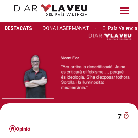
DESTACATS
DONA I AGERMANA'T
El País Valencià
·
7′
Opinió