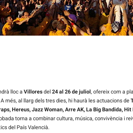
ndrà lloc a
Villores
del
24 al 26 de juliol
, ofereix com a pl
 A més, al llarg dels tres dies, hi haurà les actuacions de
aps, Hereus, Jazz Woman, Arre AK, La Big Bandida, Hit 
trobada torna a combinar cultura, música, convivència i re
s del País Valencià.