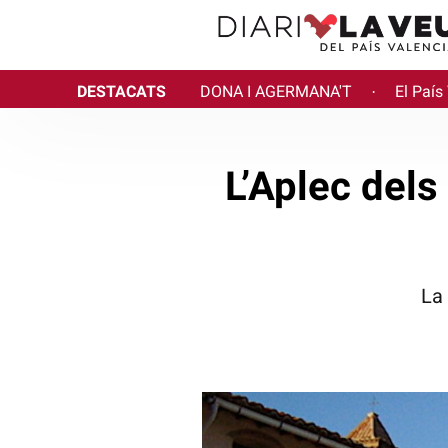
DESTACATS
DONA I AGERMANA'T
El País
·
L’Aplec dels
La 