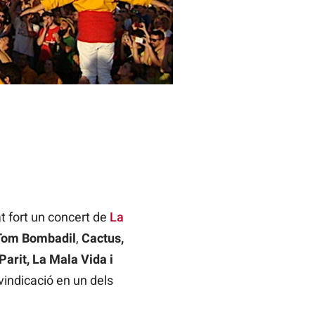
at fort un concert de
La
Tom Bombadil
,
Cactus,
Parit, La Mala Vida
i
ivindicació en un dels