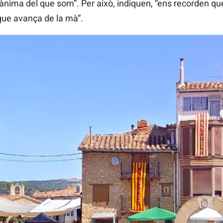
’ànima del que som”. Per això, indiquen, “ens recorden q
que avança de la mà”.