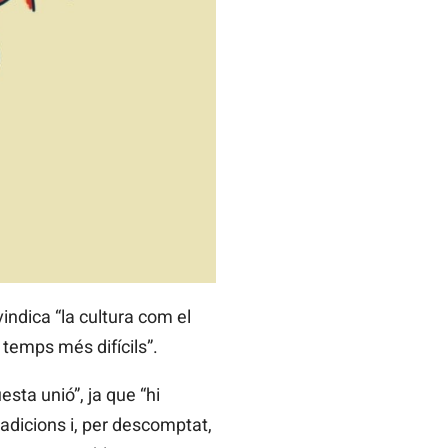
ivindica “la cultura com el
 temps més difícils”.
esta unió”, ja que “hi
adicions i, per descomptat,