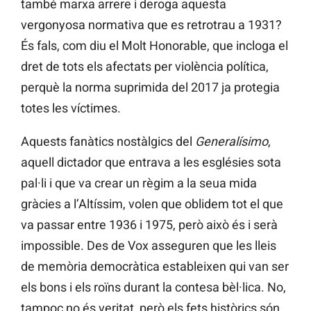
també marxa arrere i deroga aquesta
vergonyosa normativa que es retrotrau a 1931?
És fals, com diu el Molt Honorable, que incloga el
dret de tots els afectats per violència política,
perquè la norma suprimida del 2017 ja protegia
totes les víctimes.
Aquests fanàtics nostàlgics del
Generalísimo
,
aquell dictador que entrava a les esglésies sota
pal·li i que va crear un règim a la seua mida
gràcies a l’Altíssim, volen que oblidem tot el que
va passar entre 1936 i 1975, però això és i serà
impossible. Des de Vox asseguren que les lleis
de memòria democràtica estableixen qui van ser
els bons i els roïns durant la contesa bèl·lica. No,
tampoc no és veritat, però els fets històrics són