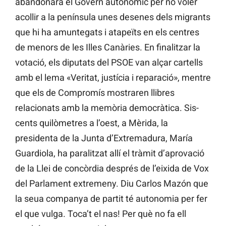
abandonara el Govern autonòmic per no voler
acollir a la península unes desenes dels migrants
que hi ha amuntegats i atapeïts en els centres
de menors de les Illes Canàries. En finalitzar la
votació, els diputats del PSOE van alçar cartells
amb el lema «Veritat, justícia i reparació», mentre
que els de Compromís mostraren llibres
relacionats amb la memòria democràtica. Sis-
cents quilòmetres a l’oest, a Mèrida, la
presidenta de la Junta d’Extremadura, María
Guardiola, ha paralitzat allí el tràmit d’aprovació
de la Llei de concòrdia després de l’eixida de Vox
del Parlament extremeny. Diu Carlos Mazón que
la seua companya de partit té autonomia per fer
el que vulga. Toca’t el nas! Per què no fa ell