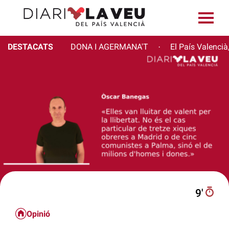
DESTACATS
DONA I AGERMANA'T
El País Valencià
·
9′
Opinió