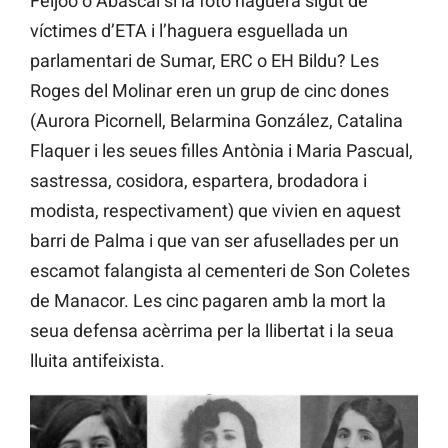
Feijóo o Abascal si la foto haguera sigut de
víctimes d’ETA i l’haguera esguellada un
parlamentari de Sumar, ERC o EH Bildu? Les
Roges del Molinar eren un grup de cinc dones
(Aurora Picornell, Belarmina González, Catalina
Flaquer i les seues filles Antònia i Maria Pascual,
sastressa, cosidora, espartera, brodadora i
modista, respectivament) que vivien en aquest
barri de Palma i que van ser afusellades per un
escamot falangista al cementeri de Son Coletes
de Manacor. Les cinc pagaren amb la mort la
seua defensa acèrrima per la llibertat i la seua
lluita antifeixista.