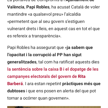
València
,
Papi Robles
, ha acusat Catalá de voler
mantindre «a qualsevol preu» l’alcaldia
«permetent que al seu govern s’estiguen
vulnerant drets i lleis, en aquest cas en tot el que
es refereix a transparència».
Papi Robles ha assegurat que «
ja sabem que
l’opacitat i la corrupció al PP han sigut
generalitzades
, tal com ha ratificat aquests dies
la sentència sobre la caixa B i el dopatge de les
campanyes electorals del govern de
Rita
Barberá
. I ara estan repetint
pràctiques més que
dubtoses
i que ens posen en alerta del que pot
tornar a ocórrer quan governen».