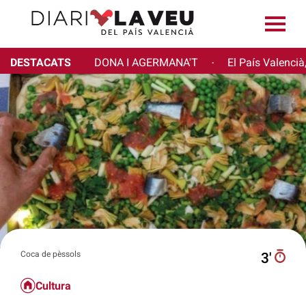
DESTACATS
DONA I AGERMANA'T
El País Valencià
·
Coca de pèssols
3′
Cultura