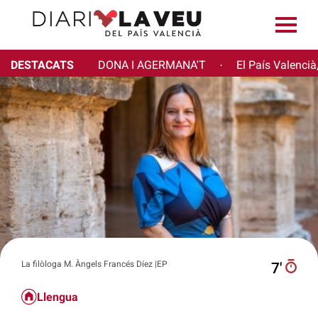
DESTACATS
DONA I AGERMANA'T
El País Valencià
·
La filòloga M. Àngels Francés Díez |EP
7′
Llengua