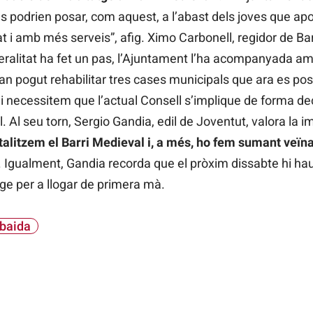
podrien posar, com aquest, a l’abast dels joves que apost
 i amb més serveis”, afig. Ximo Carbonell, regidor de Ba
ralitat ha fet un pas, l’Ajuntament l’ha acompanyada amb
han pogut rehabilitar tres cases municipals que ara es pos
i necessitem que l’actual Consell s’implique de forma deci
 Al seu torn, Sergio Gandia, edil de Joventut, valora la i
talitzem el Barri Medieval i, a més, ho fem sumant veïna
. Igualment, Gandia recorda que el pròxim dissabte hi ha
tge per a llogar de primera mà.
lbaida