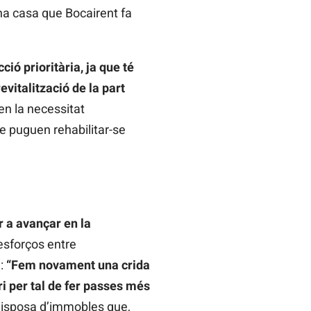
ona casa que Bocairent fa
ció prioritària, ja que té
vitalització de la part
en la necessitat
e puguen rehabilitar-se
 a avançar en la
esforços entre
a:
“Fem novament una crida
ri per tal de fer passes més
disposa d’immobles que,