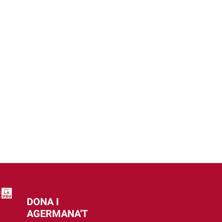
DONA I
AGERMANA'T