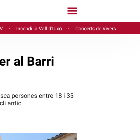
PV
Incendi la Vall d'Uixó
Concerts de Vivers
·
·
r al Barri
usca persones entre 18 i 35
cli antic