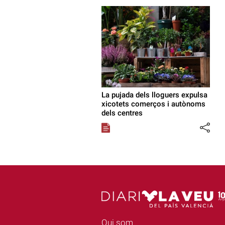
La pujada dels lloguers expulsa
xicotets comerços i autònoms
dels centres
Qui som