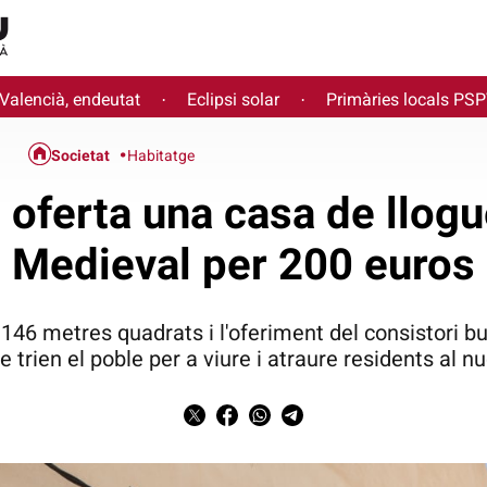
 Valencià, endeutat
Eclipsi solar
Primàries locals PS
·
·
Societat
Habitatge
 oferta una casa de llogue
Medieval per 200 euros
146 metres quadrats i l'oferiment del consistori b
 trien el poble per a viure i atraure residents al nu