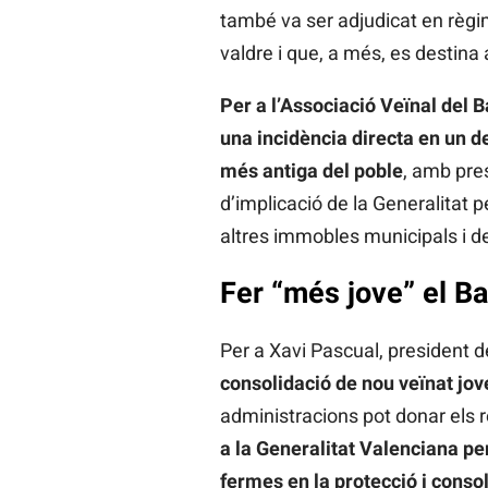
també va ser adjudicat en règim
valdre i que, a més, es destina a
Per a l’Associació Veïnal del Ba
una incidència directa en un de
més antiga del poble
, amb pres
d’implicació de la Generalitat
altres immobles municipals i de
Fer “més jove” el Ba
Per a Xavi Pascual, president de
consolidació de nou veïnat jov
administracions pot donar els r
a la Generalitat Valenciana per
fermes en la protecció i consol