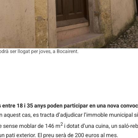
drà ser llogat per joves, a Bocairent.
 entre 18 i 35 anys poden participar en una nova convoca
En aquest cas, es tracta d’adjudicar l’immoble municipal si
2
ge sense moblar de 146 m
i dotat d’una cuina, un saló-re
 un pati exterior. El preu serà de 200 euros al mes.