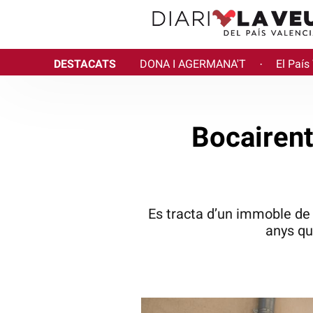
DESTACATS
DONA I AGERMANA'T
El País
·
Bocairent
Es tracta d’un immoble de 
anys que