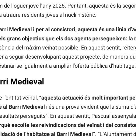
 de lloguer jove l’any 2025. Per tant, aquesta és la seg
 atraure residents joves al nucli històric.
rri Medieval i per al consistori, aquesta és una línia d’ac
ls grans objectius que els dos agents persegueixen: la re
ència del màxim veïnat possible. En aquest sentit, reiter
 per a seguir desenvolupant aquest projecte, de manera qu
stinar-se igualment a ampliar l’oferta pública d’habitage.
rri Medieval
 l’entitat veïnal,
“aquesta actuació és molt important per
e al Barri Medieval
i és una prova evident que la suma d’
esultats perseguits”. En aquest sentit, Pascual assenyal
què escolte les reivindicacions del veïnat i del consisto
idació de l’habitatge al Barri Medieval”
. “L’Ajuntament 