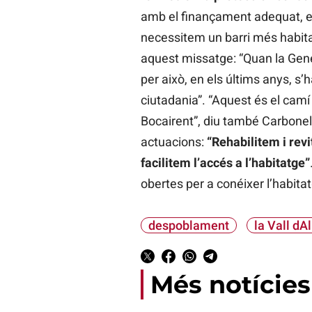
amb el finançament adequat, es 
necessitem un barri més habitat
aquest missatge: “Quan la Gene
per això, en els últims anys, s’
ciutadania”. “Aquest és el camí 
Bocairent”, diu també Carbonell.
actuacions:
“Rehabilitem i revi
facilitem l’accés a l’habitatge”
obertes per a conéixer l’habita
despoblament
la Vall dA
Més notícies