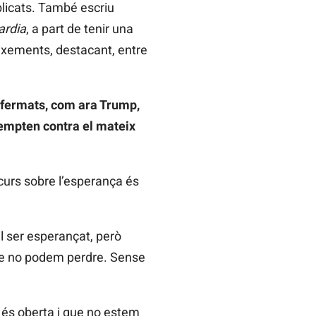
blicats. També escriu
ardia
, a part de tenir una
eixements, destacant, entre
sfermats, com ara Trump,
tempten contra el mateix
scurs sobre l’esperança és
il ser esperançat, però
que no podem perdre. Sense
a és oberta i que no estem