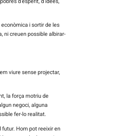
obres d’esperit, d’idees,
 econòmica i sortir de les
, ni creuen possible albirar-
em viure sense projectar,
t, la força motriu de
 algun negoci, alguna
sible fer-lo realitat.
 futur. Hom pot reeixir en