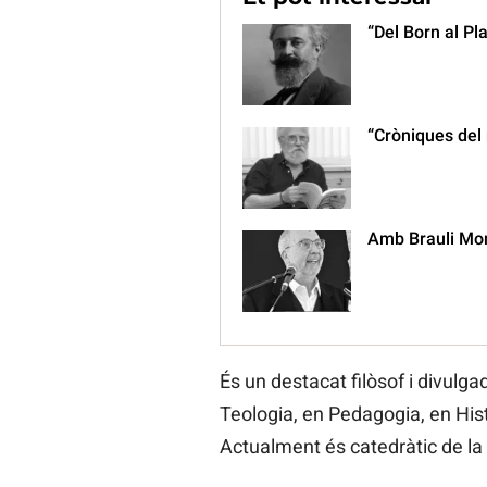
“Del Born al Pl
“Cròniques del
Amb Brauli Mo
És un destacat filòsof i divulga
Teologia, en Pedagogia, en Histò
Actualment és catedràtic de la 