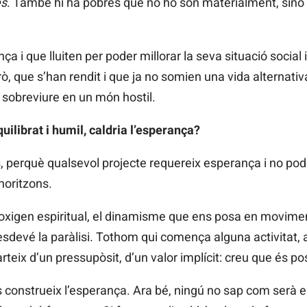
es
. També hi ha pobres que no ho són materialment, sinó p
 i que lluiten per poder millorar la seva situació social i
, que s’han rendit i que ja no somien una vida alternativa
 sobreviure en un món hostil.
ilibrat i humil, caldria l’esperança?
, perquè qualsevol projecte requereix esperança i no pod
 horitzons.
 l’oxigen espiritual, el dinamisme que ens posa en movimen
’esdevé la paràlisi. Tothom qui comença alguna activitat,
parteix d’un pressupòsit, d’un valor implícit: creu que és pos
s construeix l’esperança. Ara bé, ningú no sap com serà el