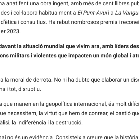
ha anat fent una obra ingent, amb més de cent llibres pu
zades i col·labora habitualment a
El Punt-Avui
i a
La Vangu
 d’ètica i consultius. Ha rebut nombrosos premis i recon
ger 2023.
avant la situació mundial que vivim ara, amb líders de
ns militars i violentes que impacten un món global i a
a a la moral de derrota. No hi ha dubte que elaborar un di
ns i tot, disruptiu.
ers que manen en la geopolítica internacional, és molt difíc
 que necessitem, la virtut que hem de conrear, el bastió 
i, la indiferència i la destrucció.
ai no és un evidència. Consisteix a creure que la històri