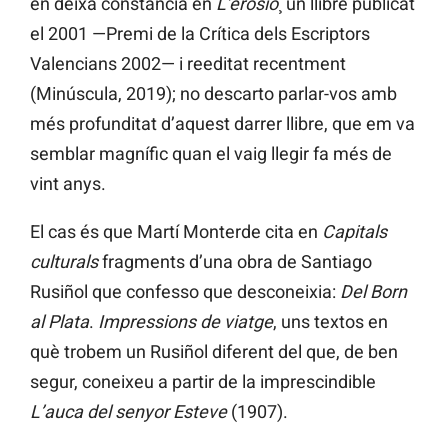
en deixa constància en
L’erosió
¸ un llibre publicat
el 2001 —Premi de la Crítica dels Escriptors
Valencians 2002— i reeditat recentment
(Minúscula, 2019); no descarto parlar-vos amb
més profunditat d’aquest darrer llibre, que em va
semblar magnífic quan el vaig llegir fa més de
vint anys.
El cas és que Martí Monterde cita en
Capitals
culturals
fragments d’una obra de Santiago
Rusiñol que confesso que desconeixia:
Del Born
al Plata
.
Impressions de viatge
, uns textos en
què trobem un Rusiñol diferent del que, de ben
segur, coneixeu a partir de la imprescindible
L’auca del senyor Esteve
(1907).