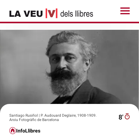
Santiago Rusiñol | P. Audouard Deglaire, 1908-1909.
8′
Arxiu Fotogràfic de Barcelona
InfoLlibres