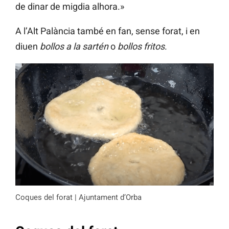
de dinar de migdia alhora.»
A l’Alt Palància també en fan, sense forat, i en
diuen
bollos a la sartén
o
bollos fritos
.
Coques del forat | Ajuntament d’Orba