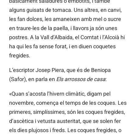
bàsicament saladures o embotits, i també
alguns guisats de tomaca. Uns altres, en canvi,
les fan dolces, les amaneixen amb mel o sucre
en traure-les de la paella, i llavors ja són unes
postres. A la Vall d’Albaida, el Comtat i l’Alcoià hi
ha qui les fa sense forat, i en diuen coquetes
fregides.
L’escriptor Josep Piera, que és de Beniopa
(Safor), en parla en
Els arrossos de casa
:
«Quan s’acosta l’hivern climàtic, digam pel
novembre, comença el temps de les coques. Les
primeres, simplíssimes, són les coques fregides,
d’ascètica i vetusta austeritat, que se solen fer
els dies plujosos i freds. Les coques fregides, o