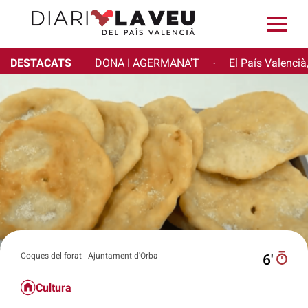
DESTACATS
DONA I AGERMANA'T
El País Valencià
·
Coques del forat | Ajuntament d'Orba
6′
Cultura