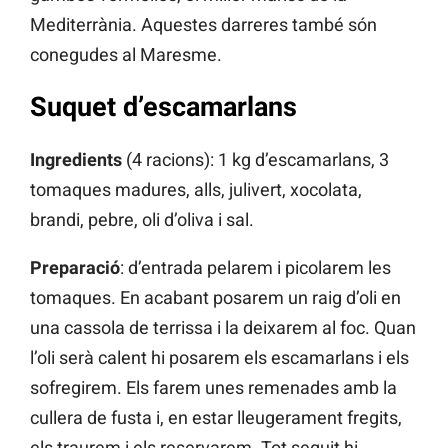
Mediterrània. Aquestes darreres també són
conegudes al Maresme.
Suquet d’escamarlans
Ingredients
(4 racions): 1 kg d’escamarlans, 3
tomaques madures, alls, julivert, xocolata,
brandi, pebre, oli d’oliva i sal.
Preparació
: d’entrada pelarem i picolarem les
tomaques. En acabant posarem un raig d’oli en
una cassola de terrissa i la deixarem al foc. Quan
l’oli serà calent hi posarem els escamarlans i els
sofregirem. Els farem unes remenades amb la
cullera de fusta i, en estar lleugerament fregits,
els traurem i els reservarem. Tot seguit hi