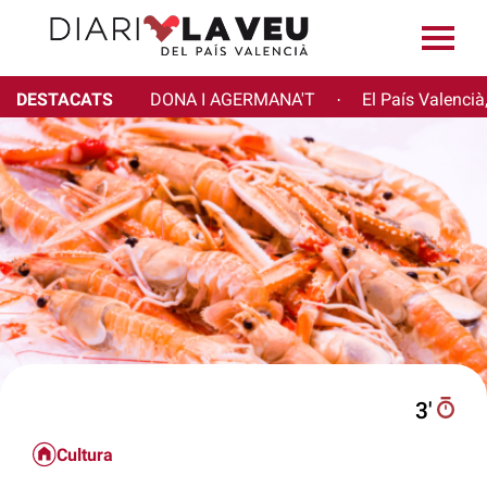
DESTACATS
DONA I AGERMANA'T
El País Valencià
·
3′
Cultura