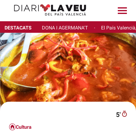
DESTACATS
DONA I AGERMANA'T
El País Valencià
·
5′
Cultura