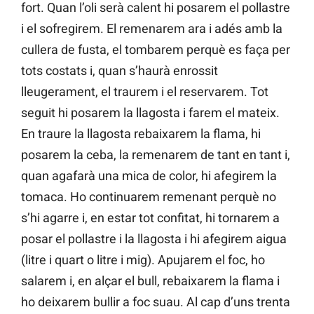
fort. Quan l’oli serà calent hi posarem el pollastre
i el sofregirem. El remenarem ara i adés amb la
cullera de fusta, el tombarem perquè es faça per
tots costats i, quan s’haurà enrossit
lleugerament, el traurem i el reservarem. Tot
seguit hi posarem la llagosta i farem el mateix.
En traure la llagosta rebaixarem la flama, hi
posarem la ceba, la remenarem de tant en tant i,
quan agafarà una mica de color, hi afegirem la
tomaca. Ho continuarem remenant perquè no
s’hi agarre i, en estar tot confitat, hi tornarem a
posar el pollastre i la llagosta i hi afegirem aigua
(litre i quart o litre i mig). Apujarem el foc, ho
salarem i, en alçar el bull, rebaixarem la flama i
ho deixarem bullir a foc suau. Al cap d’uns trenta