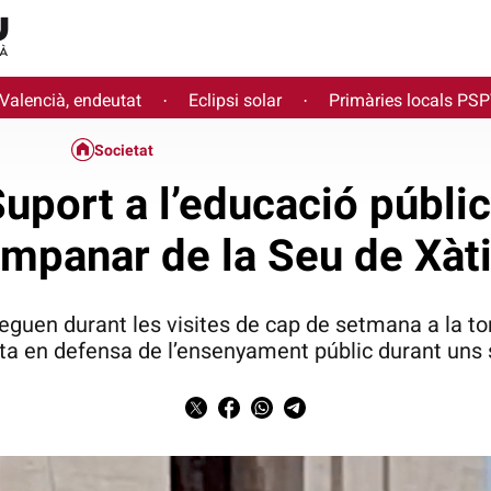
 Valencià, endeutat
Eclipsi solar
Primàries locals PS
·
·
Societat
uport a l’educació públi
mpanar de la Seu de Xàt
uen durant les visites de cap de setmana a la tor
ta en defensa de l’ensenyament públic durant uns