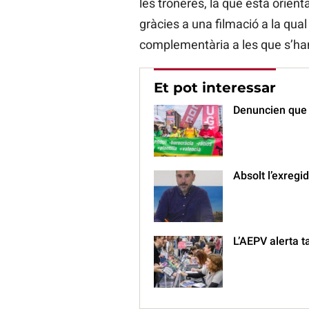
les troneres, la que està orien
gràcies a una filmació a la qua
complementària a les que s’han 
Et pot interessar
Denuncien que O
Absolt l’exreg
L’AEPV alerta ta