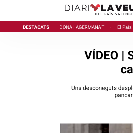
DESTACATS
DONA I AGERMANA'T
El País
·
VÍDEO | S
ca
Uns desconeguts despleg
pancar