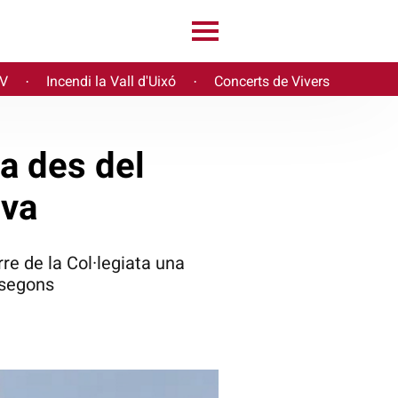
PV
Incendi la Vall d'Uixó
Concerts de Vivers
·
·
ca des del
iva
re de la Col·legiata una
 segons