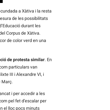
cundada a Xàtiva i la resta
esura de les possibilitats
d’Educació durant les
del Corpus de Xàtiva.
 cor de color verd en una
ció de protesta similar
. En
com particulars van
te III i Alexandre VI, i
e Març.
ancat i per accedir a les
com pel fet d’escalar per
n el lloc pocs minuts