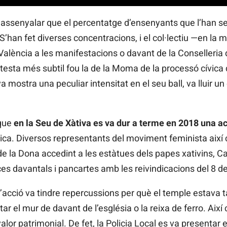
l assenyalar que el percentatge d’ensenyants que l’han se
S’han fet diverses concentracions, i el col·lectiu —en la m
alència a les manifestacions o davant de la Conselleria 
testa més subtil fou la de la Moma de la processó cívica 
a mostra una peculiar intensitat en el seu ball, va lluir un
 que
en la Seu de Xàtiva es va dur a terme en 2018 una ac
ica. Diversos representants del moviment feminista així 
e la Dona accedint a les estàtues dels papes xativins, Calix
s davantals i pancartes amb les reivindicacions del 8 d
 l’acció va tindre repercussions per què el temple estava t
r el mur de davant de l’església o la reixa de ferro. Així 
or patrimonial. De fet, la Policia Local es va presentar e