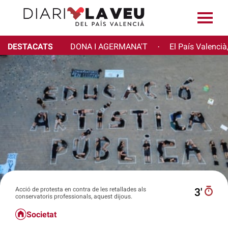
DESTACATS
DONA I AGERMANA'T
El País Valencià
·
Acció de protesta en contra de les retallades als
3′
conservatoris professionals, aquest dijous.
Societat