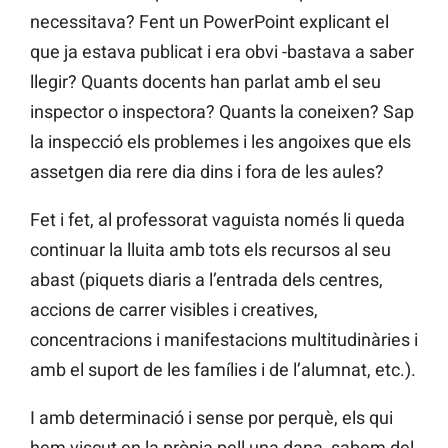
necessitava? Fent un PowerPoint explicant el
que ja estava publicat i era obvi -bastava a saber
llegir? Quants docents han parlat amb el seu
inspector o inspectora? Quants la coneixen? Sap
la inspecció els problemes i les angoixes que els
assetgen dia rere dia dins i fora de les aules?
Fet i fet, al professorat vaguista només li queda
continuar la lluita amb tots els recursos al seu
abast (piquets diaris a l’entrada dels centres,
accions de carrer visibles i creatives,
concentracions i manifestacions multitudinàries i
amb el suport de les famílies i de l’alumnat, etc.).
I amb determinació i sense por perquè, els qui
hem viscut en la pròpia pell una dana, sabem del