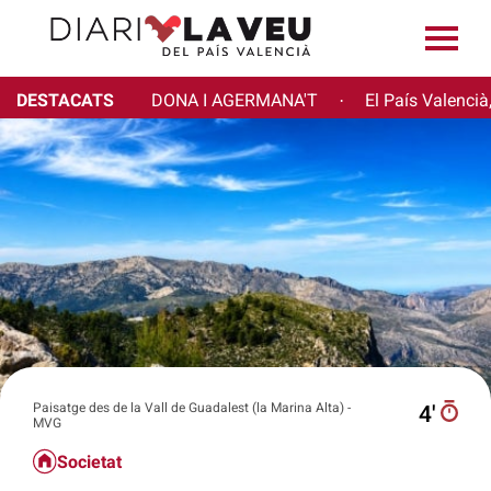
DESTACATS
DONA I AGERMANA'T
El País Valencià
·
Paisatge des de la Vall de Guadalest (la Marina Alta) -
4′
MVG
Societat