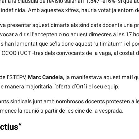
at a la clàusula de revisió salarial i 1.847 -el 6%- sí que
 indefinida. Amb aquestes xifres, hauria votat ja entorn de
 va presentar aquest dimarts als sindicats docents una p
nvocar a dir si l’accepten o no aquest dimecres a les 17 h
s han lamentat que se’ls done aquest “ultimàtum” i el poc
 CCOO i UGT -tres dels convocants de la vaga, al costat 
 de l’STEPV,
Marc Candela
, ja manifestava aquest matí qu
 manera majoritària l’oferta d’Ortí i el seu equip.
ants sindicals junt amb nombrosos docents protesten a l
ence la reunió a partir de les cinc de la vesprada.
ctius
“