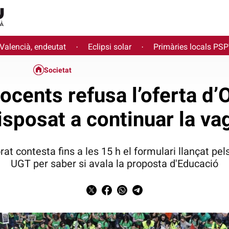
 Valencià, endeutat
Eclipsi solar
Primàries locals PS
·
·
Societat
cents refusa l’oferta d’O
isposat a continuar la va
at contesta fins a les 15 h el formulari llançat pe
UGT per saber si avala la proposta d'Educació