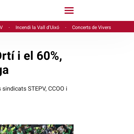
PV
Incendi la Vall d'Uixó
Concerts de Vivers
·
·
rtí i el 60%,
ga
ls sindicats STEPV, CCOO i