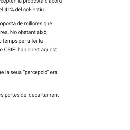
 accepten la proposta d’acord
l 41% del col·lectiu.
roposta de millores que
ores. No obstant això,
 temps per a fer la
de CSIF- han obert aquest
e la seua “percepció” era
es portes del departament