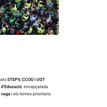
cats
STEPV, CCOO i UGT
 d’Educació
, encapçalada
a vaga
i els temes prioritaris