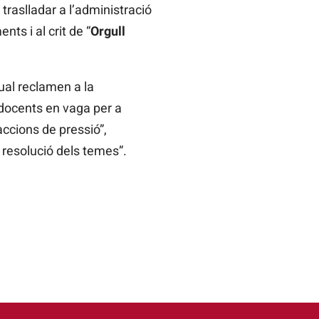
 traslladar a l’administració
ts i al crit de “
Orgull
ual reclamen a la
s docents en vaga per a
accions de pressió”,
 resolució dels temes”.