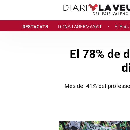
DESTACATS
DONA I AGERMANA'T
El País
·
El 78% de do
d
Més del 41% del professor