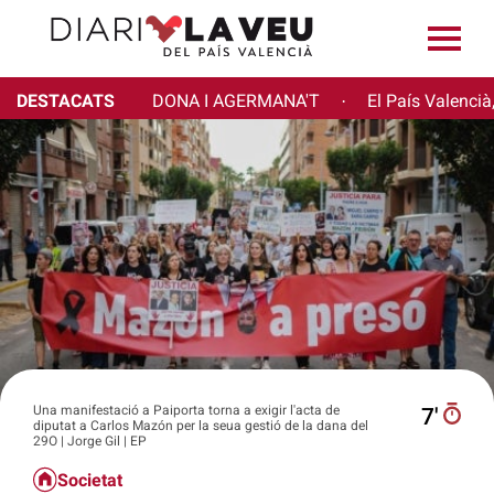
DESTACATS
DONA I AGERMANA'T
El País Valencià
·
Una manifestació a Paiporta torna a exigir l'acta de
7′
diputat a Carlos Mazón per la seua gestió de la dana del
29O | Jorge Gil | EP
Societat