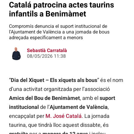
Catalá patrocina actes taurins
infantils a Benimàmet
Compromís denuncia el suport institucional de
l'Ajuntament de València a una jornada de bous
adreçada específicament a menors
Sebastià Carratalà
08/05/2026 11:38
“
Dia del Xiquet – Els xiquets als bous
” és el nom
d’una activitat organitzada per l’associació
Amics del Bou de Benimàmet
, amb el
suport
institucional
de l’
Ajuntament de València
,
encapçalat per
M. José Catalá
. La jornada
taurina, que tindrà lloc aquest dissabte, és
gratuïta
per a
menors de 12 anys
i inclou