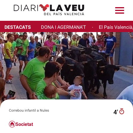
DESTACATS
DONA I AGERMANA'T
El País Valencià
·
Correbou infantil a Nules
4′
Societat