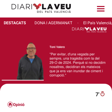
DESTACATS
DONA I AGERMANA'T
El País Valencià
·
7′
Opinió