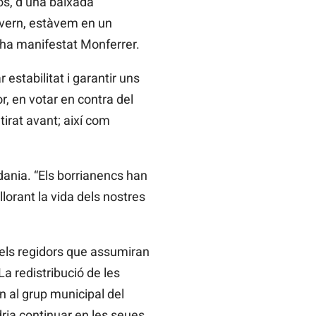
os, d’una baixada
overn, estàvem en un
, ha manifestat Monferrer.
estabilitat i garantir uns
r, en votar en contra del
tirat avant; així com
tadania. “Els borrianencs han
lorant la vida dels nostres
 els regidors que assumiran
La redistribució de les
 al grup municipal del
dria continuar en les seues