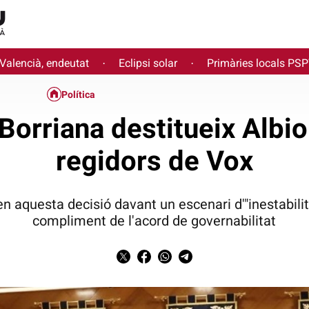
 Valencià, endeutat
Eclipsi solar
Primàries locals PS
·
·
Política
 Borriana destitueix Albiol
regidors de Vox
en aquesta decisió davant un escenari d'"inestabilitat
compliment de l'acord de governabilitat