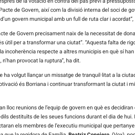
Després de la votació en contra del pas previ a pressupost
acte de Govern, així com la divisió interna del soci de g
 d’un govern municipal amb un full de ruta clar i acordat”
acte de Govern precisament naix de la necessitat de donar 
útil per a transformar una ciutat”. “Aquesta falta de rigo
la incoherència respecte a altres municipis en què sí han 
 n’han provocat la ruptura”, ha dit.
lde ha volgut llançar un missatge de tranquil·litat a la ciu
ivació és Borriana i continuar transformant la ciutat i mil
an lloc reunions de l’equip de govern en què es decidiran
ils destituïts de les seues funcions durant el dia de hui. 
taran els membres de l’executiu municipal que pertanyen
ca que la regidora de Família,
Beatriz Conejero
, (Vox), po