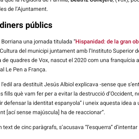
des de l’Ajuntament.
iners públics
 Borriana una jornada titulada “
Hispanidad: de la gran ob
 Cultura del municipi juntament amb l’Instituto Superior 
ola de quadres de Vox, nascut el 2020 com una franquícia
l Le Pen a França.
l’edil ara destituït Jesús Albiol explicava -sense que s’ent
fills què vam fer per a evitar la destrucció d’Occident, no
r defensar la identitat espanyola” i uneix aquesta idea a
nt [ací sense majúscula] ha de reaccionar”.
n text de cinc paràgrafs, s’acusava “l’esquerra” d’intenta
.