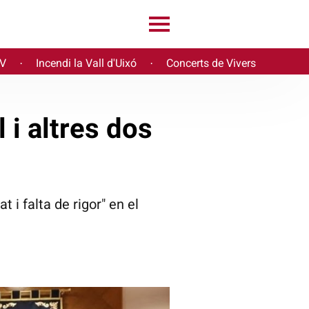
PV
Incendi la Vall d'Uixó
Concerts de Vivers
·
·
 i altres dos
 i falta de rigor" en el