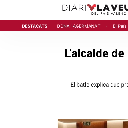
DESTACATS
DONA I AGERMANA'T
El País
·
L’alcalde de
El batle explica que pr