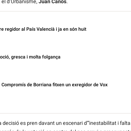
 i el d’Urbanisme,
Juan Canós
.
e regidor al País Valencià i ja en són huit
voció, gresca i molta folgança
e Compromís de Borriana fitxen un exregidor de Vox
 decisió es pren davant un escenari d'”inestabilitat i falt