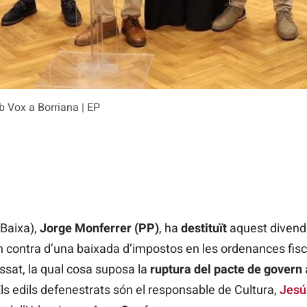
b Vox a Borriana | EP
 Baixa),
Jorge Monferrer (PP)
, ha
destituït
aquest divend
 contra d’una baixada d’impostos en les ordenances fisca
assat, la qual cosa suposa la
ruptura del pacte de govern
Els edils defenestrats són el responsable de Cultura,
Jesú