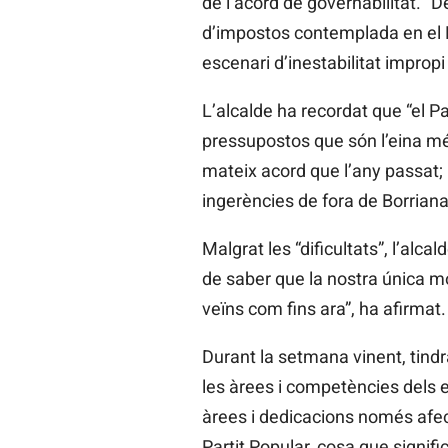
de l’acord de governabilitat. “
d’impostos contemplada en el P
escenari d’inestabilitat impropi
L’alcalde ha recordat que “el P
pressupostos que són l’eina més 
mateix acord que l’any passat; 
ingerències de fora de Borriana,
Malgrat les “dificultats”, l’alca
de saber que la nostra única mot
veïns com fins ara”, ha afirmat.
Durant la setmana vinent, tindr
les àrees i competències dels ed
àrees i dedicacions només afec
Partit Popular, cosa que signifi