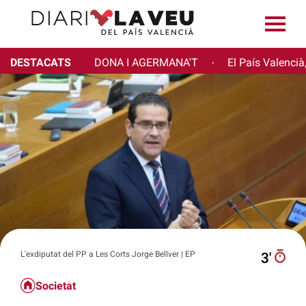
DESTACATS
DONA I AGERMANA'T
El País Valencià
·
L'exdiputat del PP a Les Corts Jorge Bellver | EP
3′
Societat