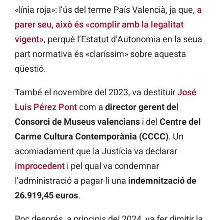
«línia roja»: l’ús del terme País Valencià, ja que,
a
parer seu, això és «complir amb la legalitat
vigent»
, perquè l’Estatut d’Autonomia en la seua
part normativa és «claríssim» sobre aquesta
qüestió.
També el novembre del 2023, va destituir
José
Luis Pérez Pont
com a
director gerent del
Consorci de Museus valencians
i del
Centre del
Carme Cultura Contemporània (CCCC)
. Un
acomiadament que la Justícia va declarar
improcedent
i pel qual va condemnar
l’administració a pagar-li una
indemnització de
26.919,45 euros
.
Poc després, a principis del 2024, va fer dimitir la