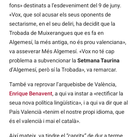
fons» destinats a l’esdeveniment del 9 de juny.
«Vox, que sol acusar els seus oponents de
sectarisme, en el seu deliri, ha decidit que la
Trobada de Muixerangues que es fa en
Algemesí, la més antiga, no és prou valenciana»,
va asseverar Més Algemesí. «Vox no té cap
problema a subvencionar la
Setmana Taurina
d’Algemesí, però sí la Trobada», va remarcar.
També va reprovar l’arquebisbe de València,
Enrique Benavent
, a qui va instar a «rectificar la
seua nova política lingüística», i a qui va dir que al
País Valencià «tenim el nostre propi idioma, que
és el valencià i mai el català».
Així mateix, va tindre el “capritx” de dur a terme