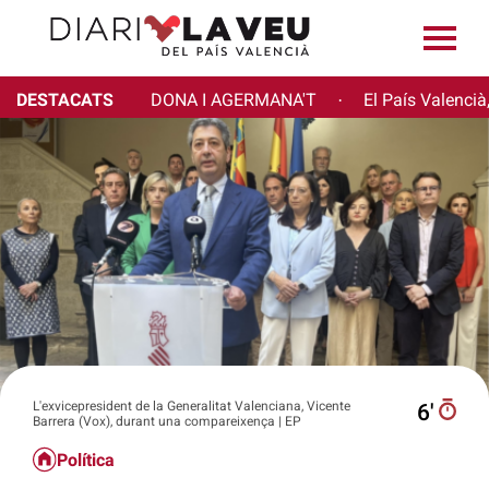
DESTACATS
DONA I AGERMANA'T
El País Valencià
·
L'exvicepresident de la Generalitat Valenciana, Vicente
6′
Barrera (Vox), durant una compareixença | EP
Política