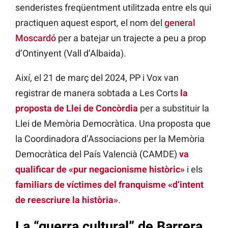
senderistes freqüentment utilitzada entre els qui
practiquen aquest esport, el nom del
general
Moscardó
per a batejar un trajecte a peu a prop
d’Ontinyent (Vall d’Albaida).
Així, el 21 de març del 2024, PP i Vox van
registrar de manera sobtada a Les Corts
la
proposta de Llei de Concòrdia
per a substituir la
Llei de Memòria Democràtica. Una proposta que
la Coordinadora d’Associacions per la Memòria
Democràtica del País Valencià (CAMDE)
va
qualificar de «pur negacionisme històric»
i els
familiars de víctimes del franquisme «d’intent
de reescriure la història»
.
La “guerra cultural” de Barrera