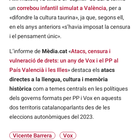
un
correbou infantil simulat a València
, per a
«difondre la cultura taurina», ja que, segons ell,
en els anys anteriors «s’havia imposat la censura
i el pensament únic».
L’informe de
Mèdia.cat
«
Atacs, censura i
vulneració de drets: un any de Vox i el PP al
País Valencià i les Illes
» destaca els
atacs
directes a la llengua, cultura i memòria
històrica
com a temes centrals en les polítiques
dels governs formats per PP i Vox en aquests
dos territoris catalanoparlants des de les
eleccions autonòmiques del 2023.
Vicente Barrera
Vox