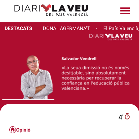
DESTACATS
DONA I AGERMANA'T
El País Valencià
·
4′
Opinió