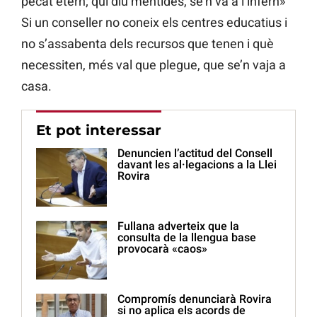
pecat etern; qui diu mentides, se’n va a l’infern»
Si un conseller no coneix els centres educatius i
no s’assabenta dels recursos que tenen i què
necessiten, més val que plegue, que se’n vaja a
casa.
Et pot interessar
Denuncien l’actitud del Consell
davant les al·legacions a la Llei
Rovira
Fullana adverteix que la
consulta de la llengua base
provocarà «caos»
Compromís denunciarà Rovira
si no aplica els acords de