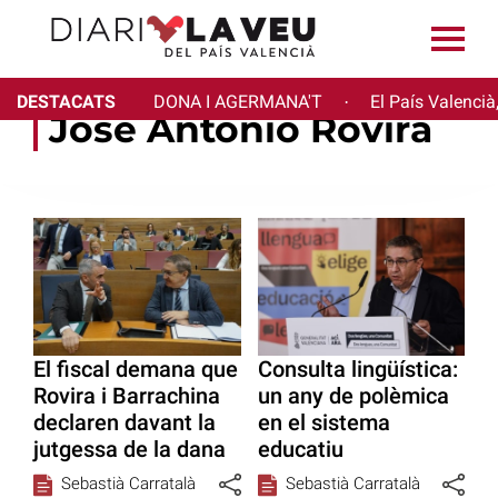
DESTACATS
DONA I AGERMANA'T
El País Valencià
·
José Antonio Rovira
El fiscal demana que
Consulta lingüística:
Rovira i Barrachina
un any de polèmica
declaren davant la
en el sistema
jutgessa de la dana
educatiu
Sebastià Carratalà
Sebastià Carratalà