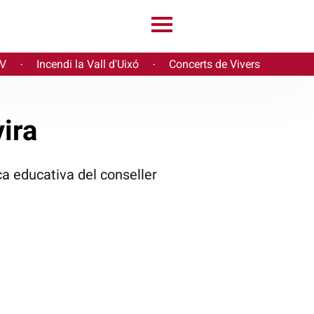
PV
Incendi la Vall d'Uixó
Concerts de Vivers
·
·
ira
ca educativa del conseller