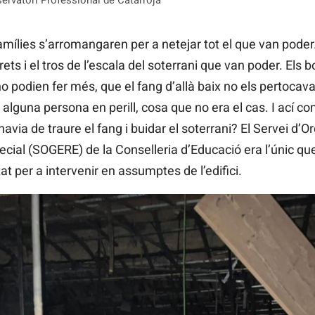
ervatori Professional de Catarroja
amílies s’arromangaren per a netejar tot el que van poder. 
rets i el tros de l’escala del soterrani que van poder. Els
no podien fer més, que el fang d’allà baix no els pertocav
alguna persona en perill, cosa que no era el cas. I ací co
avia de traure el fang i buidar el soterrani? El Servei d’O
al (SOGERE) de la Conselleria d’Educació era l’únic que
tat per a intervenir en assumptes de l’edifici.