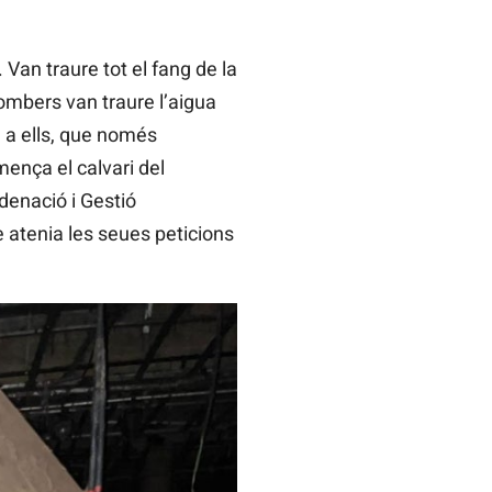
Van traure tot el fang de la
 bombers van traure l’aigua
a a ells, que només
mença el calvari del
rdenació i Gestió
 atenia les seues peticions