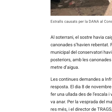
Estralls causats per la DANA al Cons
Al soterrani, el sostre havia ca
canonades s’havien rebentat. Fi
municipal del conservatori havi
posteriors, amb les canonades re
metre d’aigua.
Les continues demandes a Infrae
resposta. El dia 8 de novembre e
fer una ullada des de l’escala i v
va anar. Per la vesprada del mat
res més, i el director de TRAGSA