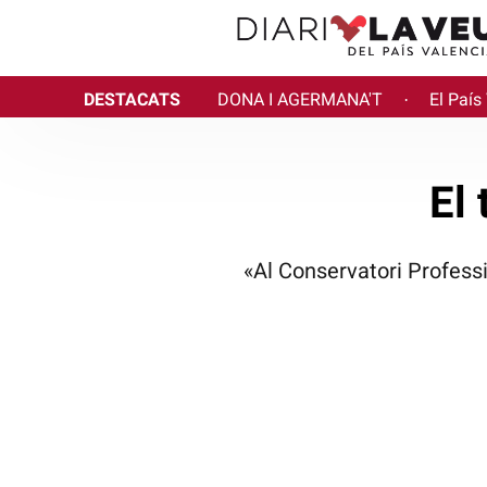
DESTACATS
DONA I AGERMANA'T
El País
·
El
«Al Conservatori Professi