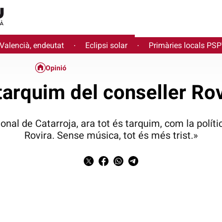
 Valencià, endeutat
Eclipsi solar
Primàries locals PS
·
·
Opinió
 tarquim del conseller Rov
onal de Catarroja, ara tot és tarquim, com la políti
Rovira. Sense música, tot és més trist.»