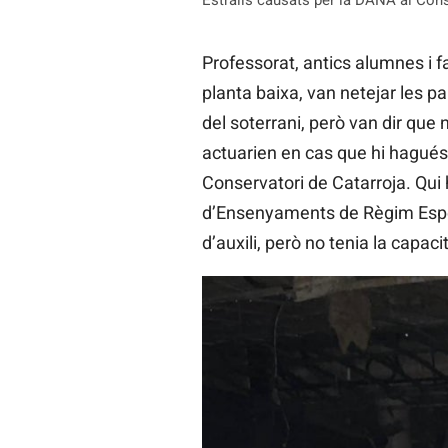
Estralls causats per la DANA al Cons
Professorat, antics alumnes i f
planta baixa, van netejar les pa
del soterrani, però van dir que 
actuarien en cas que hi hagués 
Conservatori de Catarroja. Qui h
d’Ensenyaments de Règim Especi
d’auxili, però no tenia la capaci