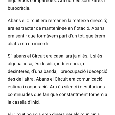
inquietuds compartides. Ara només som xifres i
burocràcia.
Abans el Circuit era remar en la mateixa direcció;
ara es tractar de mantenir-se en flotació. Abans
era sentir que formàvem part d’un tot, que érem
aliats i no un incordi.
Sí, abans el Circuit era casa, ara ja ni és. I, si és
alguna cosa, és desídia, indiferència, i
desinterés, d’una banda, i preocupació i decepció
des de l’altra. Abans el Circuit era comunicació,
estima i cooperació. Ara és silenci i destitucions
continuades que fan que constantment tornem a
la casella d’inici.
El Circuit no sols eren diners per als municipis,