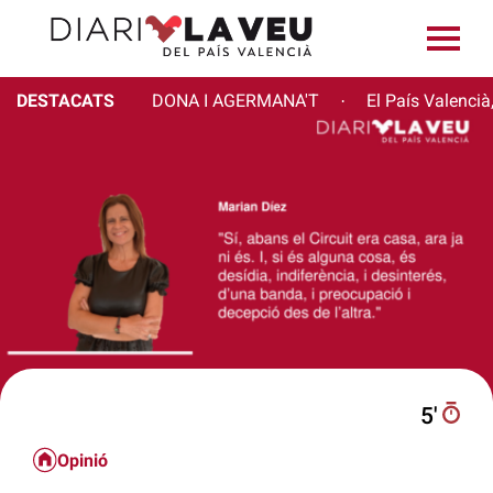
DESTACATS
DONA I AGERMANA'T
El País Valencià
·
5′
Opinió