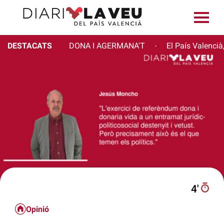
DESTACATS
DONA I AGERMANA'T
El País Valencià
·
4′
Opinió