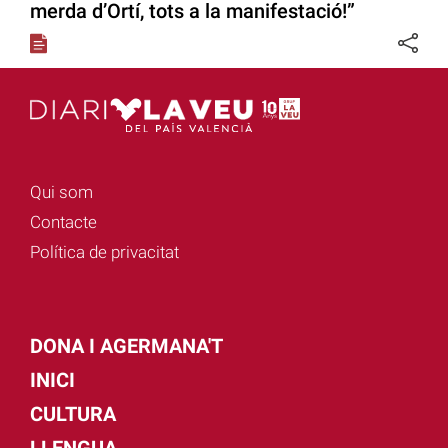
merda d’Ortí, tots a la manifestació!”
Qui som
Contacte
Política de privacitat
DONA I AGERMANA'T
INICI
CULTURA
LLENGUA