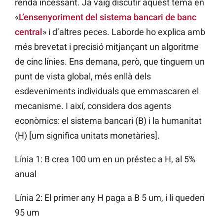
renda incessant. Ja vaig discutir aquest tema en
«
L’ensenyoriment del sistema bancari de banc
central
» i d’altres peces. Laborde ho explica amb
més brevetat i precisió mitjançant un algoritme
de cinc línies. Ens demana, però, que tinguem un
punt de vista global, més enllà dels
esdeveniments individuals que emmascaren el
mecanisme. I així, considera dos agents
econòmics: el sistema bancari (B) i la humanitat
(H) [um significa unitats monetàries].
Línia 1: B crea 100 um en un préstec a H, al 5%
anual
Línia 2: El primer any H paga a B 5 um, i li queden
95 um