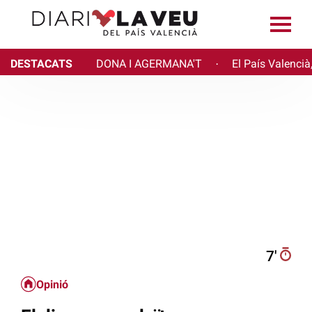
DESTACATS
DONA I AGERMANA'T
El País Valencià
·
7′
Opinió