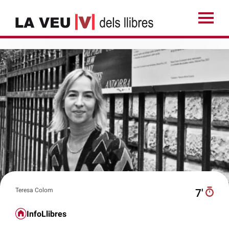
Teresa Colom
7′
InfoLlibres