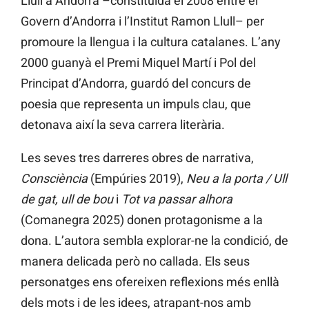
Llull a Andorra –constituïda el 2008 entre el
Govern d’Andorra i l’Institut Ramon Llull– per
promoure la llengua i la cultura catalanes. L’any
2000 guanyà el Premi Miquel Martí i Pol del
Principat d’Andorra, guardó del concurs de
poesia que representa un impuls clau, que
detonava així la seva carrera literària.
Les seves tres darreres obres de narrativa,
Consciència
(Empúries 2019),
Neu a la porta / Ull
de gat, ull de bou
i
Tot va passar alhora
(Comanegra 2025) donen protagonisme a la
dona. L’autora sembla explorar-ne la condició, de
manera delicada però no callada. Els seus
personatges ens ofereixen reflexions més enllà
dels mots i de les idees, atrapant-nos amb