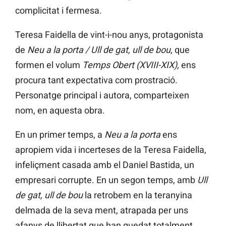
complicitat i fermesa.
Teresa Faidella de vint-i-nou anys, protagonista
de
Neu a la porta / Ull de gat, ull de bou
, que
formen el volum
Temps Obert (XVIII-XIX),
ens
procura tant expectativa com prostració.
Personatge principal i autora, comparteixen
nom, en aquesta obra.
En un primer temps, a
Neu a la porta
ens
apropiem vida i incerteses de la Teresa Faidella,
infeliçment casada amb el Daniel Bastida, un
empresari corrupte. En un segon temps, amb
Ull
de gat, ull de bou
la retrobem en la teranyina
delmada de la seva ment, atrapada per uns
afanys de llibertat que han quedat totalment