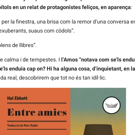
tols en un relat de protagonistes feliços, en aparença
:
a per la finestra, una brisa com la remor d’una conversa 
 exuberants, suaus com còdols”.
ens de llibres”.
de calma i de tempestes. I
l’Amos “notava com se’ls endui
’ls enduia cap on? Hi ha alguna cosa, d’inquietant, en l
ida real, descobrirem que tot no és tan idíl·lic.