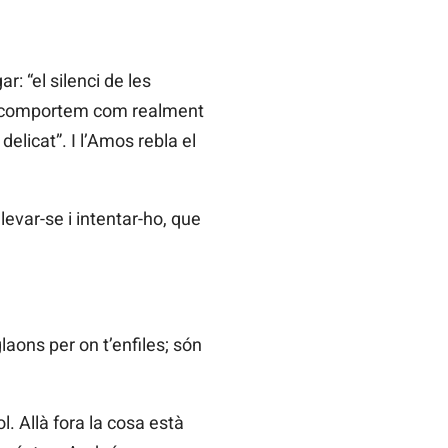
: “el silenci de les
ens comportem com realment
licat”. I l’Amos rebla el
evar-se i intentar-ho, que
laons per on t’enfiles; són
. Allà fora la cosa està