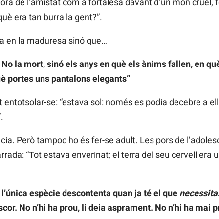
fora de l’amistat com a fortalesa davant d’un món cruel,
uè era tan burra la gent?”.
ura en la maduresa sinó que…
 No la mort, sinó els anys en què els ànims fallen, en q
uè portes uns pantalons elegants”
 entotsolar-se: “estava sol: només es podia decebre a ell 
.
cia. Però tampoc ho és fer-se adult. Les pors de l’adole
rada: “Tot estava enverinat; el terra del seu cervell era 
s
l’única espècie descontenta quan ja té el que
necessita
oscor. No n’hi ha prou, li deia asprament. No n’hi ha mai p