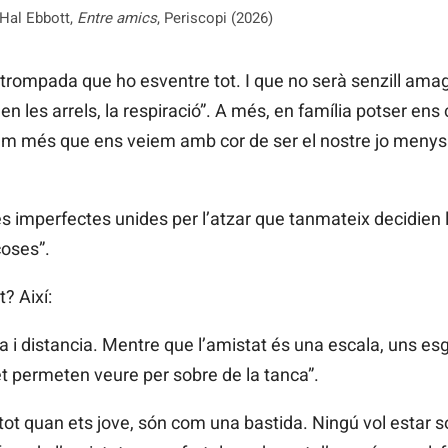
Hal Ebbott,
Entre amics
, Periscopi (2026)
 trompada que ho esventre tot. I que no serà senzill amagar
len les arrels, la respiració”. A més, en família potser 
m més que ens veiem amb cor de ser el nostre jo menys de
es imperfectes unides per l’atzar que tanmateix decidien ll
coses”.
? Així:
a i distancia. Mentre que l’amistat és una escala, uns esg
t permeten veure per sobre de la tanca”.
tot quan ets jove, són com una bastida. Ningú vol estar sol