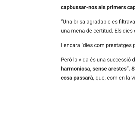
capbussar-nos als primers capí
“Una brisa agradable es filtrav
una mena de certitud. Els dies
I encara “dies com prestatges pl
Però la vida és una successió 
harmoniosa, sense arestes”. Se
cosa passarà
, que, com en la v