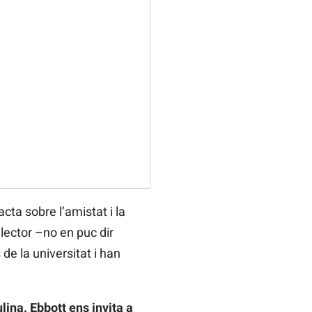
ta sobre l’amistat i la
 lector –no en puc dir
e la universitat i han
ina. Ebbott ens invita a