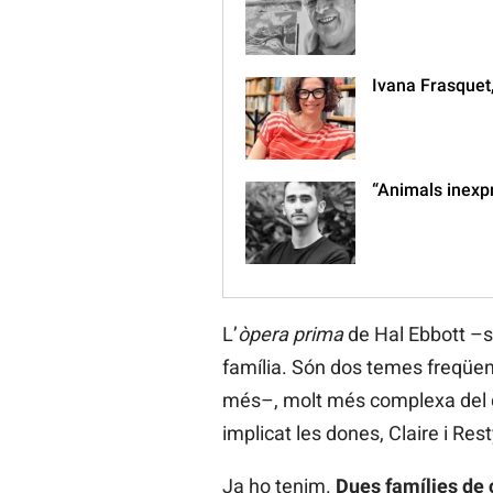
Ivana Frasquet,
“Animals inexpr
L’
òpera prima
de Hal Ebbott –s
família. Són dos temes freqüent
més–, molt més complexa del qu
implicat les dones, Claire i Rest
Ja ho tenim.
Dues famílies de 