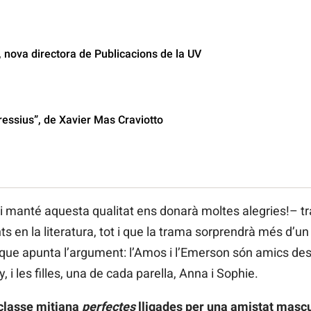
 nova directora de Publicacions de la UV
essius”, de Xavier Mas Craviotto
i manté aquesta qualitat ens donarà moltes alegries!– trac
s en la literatura, tot i que la trama sorprendrà més d’un
e apunta l’argument: l’Amos i l’Emerson són amics des d
y, i les filles, una de cada parella, Anna i Sophie.
classe mitjana
perfectes
lligades per una amistat mascul