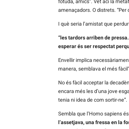
fotuda, amics”. Vet ací la metà
amenaçadors. O distrets. “Per q
I què seria l’amistat que perd
“les tardors arriben de pressa.
esperar és ser respectat perq
Envellir implica necessàriament
manera, semblava el més fàcil”
No és fàcil acceptar la decadèn
encara més les d’una jove esgar
tenia ni idea de com sortir-ne”.
Sembla que l’Homo sapiens é
l’assetjava, una fressa en la f