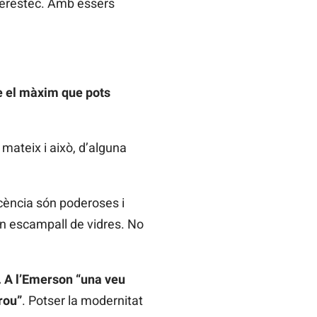
 feréstec. Amb éssers
uè el màxim que pots
mateix i això, d’alguna
scència són poderoses i
un escampall de vidres. No
. A l’Emerson “una veu
rou”
. Potser la modernitat