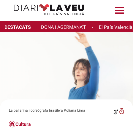
DESTACATS
DONA I AGERMANA'T
El País Valencià
·
La ballarina i coreògrafa brasilera Poliana Lima
3′
Cultura