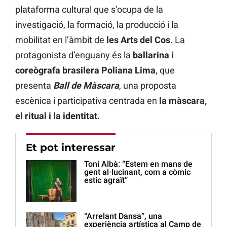
plataforma cultural que s’ocupa de la
investigació, la formació, la producció i la
mobilitat en l’àmbit de
les Arts del Cos
. La
protagonista d’enguany és la
ballarina i
coreògrafa brasilera Poliana Lima
, que
presenta
Ball de Màscara
, una proposta
escènica i participativa centrada en
la màscara,
el ritual i la identitat
.
Et pot interessar
Toni Albà: “Estem en mans de
gent al·lucinant, com a còmic
estic agraït”
“Arrelant Dansa”, una
experiència artística al Camp de