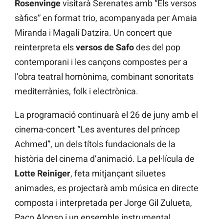
Rosenvinge
visitarà Serenates amb “Els versos
sàfics” en format trio, acompanyada per Amaia
Miranda i Magalí Datzira. Un concert que
reinterpreta els
versos de Safo
des del pop
contemporani i les cançons compostes per a
l’obra teatral homònima, combinant sonoritats
mediterrànies, folk i electrònica.
La programació continuarà el 26 de juny amb el
cinema-concert “Les aventures del príncep
Achmed”, un dels títols fundacionals de la
història del cinema d’animació. La pel·lícula de
Lotte Reiniger
, feta mitjançant siluetes
animades, es projectarà amb música en directe
composta i interpretada per Jorge Gil Zulueta,
Paco Alonso i un ensemble instrumental.