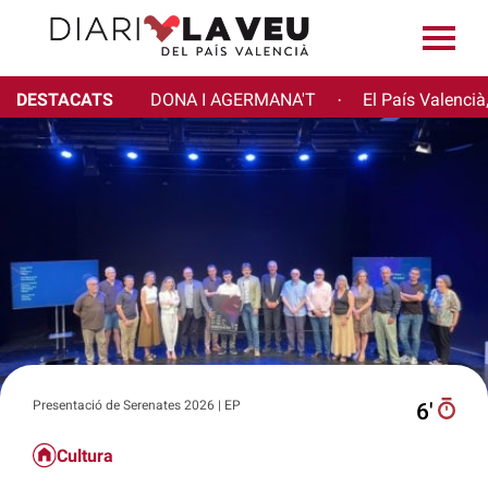
DESTACATS
DONA I AGERMANA'T
El País Valencià
·
Presentació de Serenates 2026 | EP
6′
Cultura