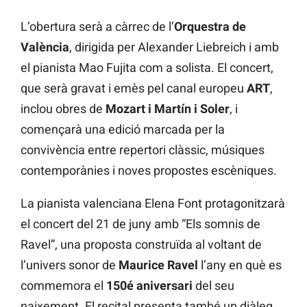
L’obertura serà a càrrec de l’
Orquestra de
València
, dirigida per Alexander Liebreich i amb
el pianista Mao Fujita com a solista. El concert,
que serà gravat i emès pel canal europeu
ART
,
inclou obres de
Mozart i Martín i Soler
, i
començarà una edició marcada per la
convivència entre repertori clàssic, músiques
contemporànies i noves propostes escèniques.
La pianista valenciana Elena Font protagonitzarà
el concert del 21 de juny amb “Els somnis de
Ravel”, una proposta construïda al voltant de
l’univers sonor de
Maurice Ravel
l’any en què es
commemora el
150é aniversari
del seu
naixement. El recital presenta també un diàleg