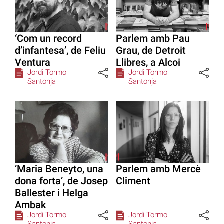
‘Com un record
Parlem amb Pau
d’infantesa’, de Feliu
Grau, de Detroit
Ventura
Llibres, a Alcoi
Jordi Tormo
Jordi Tormo
Santonja
Santonja
‘Maria Beneyto, una
Parlem amb Mercè
dona forta’, de Josep
Climent
Ballester i Helga
Ambak
Jordi Tormo
Jordi Tormo