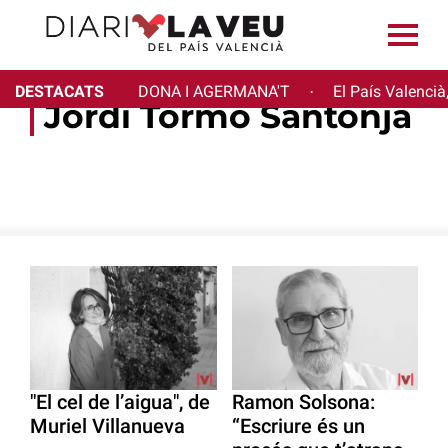
DESTACATS
DONA I AGERMANA'T
El País Valencià
·
Jordi Tormo Santonja
"El cel de l’aigua", de
Ramon Solsona:
Muriel Villanueva
“Escriure és un