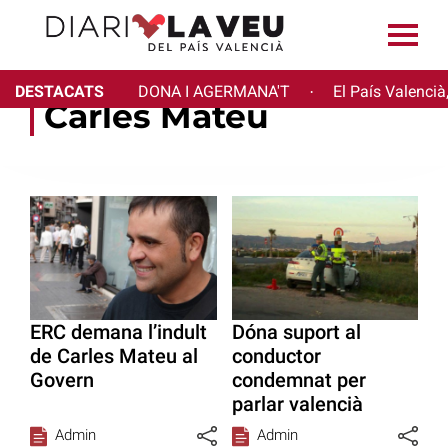
DESTACATS
DONA I AGERMANA'T
El País Valencià
·
Carles Mateu
ERC demana l’indult
Dóna suport al
de Carles Mateu al
conductor
Govern
condemnat per
parlar valencià
Admin
Admin