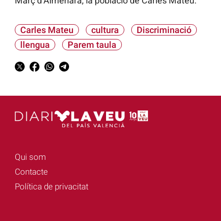
Març d’Almenara, la població de Carles Mateu.
Carles Mateu
cultura
Discriminació
llengua
Parem taula
Qui som
Contacte
Política de privacitat