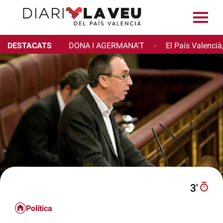
DESTACATS
DONA I AGERMANA'T
El País Valencià
·
3′
Política