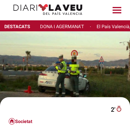
DESTACATS
DONA I AGERMANA'T
El País Valencià
·
2′
Societat