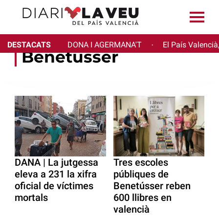
DESTACATS
DONA I AGERMANA'T
El País Valencià
·
Benetússer
DANA | La jutgessa
Tres escoles
eleva a 231 la xifra
públiques de
oficial de víctimes
Benetússer reben
mortals
600 llibres en
valencià