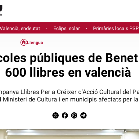
 Valencià, endeutat
Eclipsi solar
Primàries locals PS
·
·
Llengua
coles públiques de Bene
600 llibres en valencià
mpanya Llibres Per a Créixer d'Acció Cultural del Pa
 Ministeri de Cultura i en municipis afectats per 