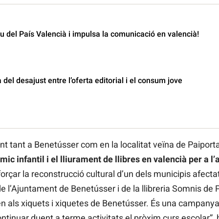
 del País Valencià i impulsa la comunicació en valencià!
 del desajust entre l’oferta editorial i el consum jove
zant tant a Benetússer com en la localitat veïna de Paiport
mic infantil i el lliurament de llibres en valencià per a 
orçar la reconstrucció cultural d’un dels municipis afecta
de l’Ajuntament de Benetússer i de la llibreria Somnis de
riben als xiquets i xiquetes de Benetússer. És una campany
ontinuar duent a terme activitats el pròxim curs escolar”, 