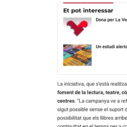
Et pot interessar
Dona per La Veu
Un estudi alerta
La iniciativa, que s’està realit
foment de la lectura, teatre, cò
centres
. “La campanya ve a ref
sigut possible sense el suport 
possibilitat que els llibres ar
continuïtat en el temps per a c