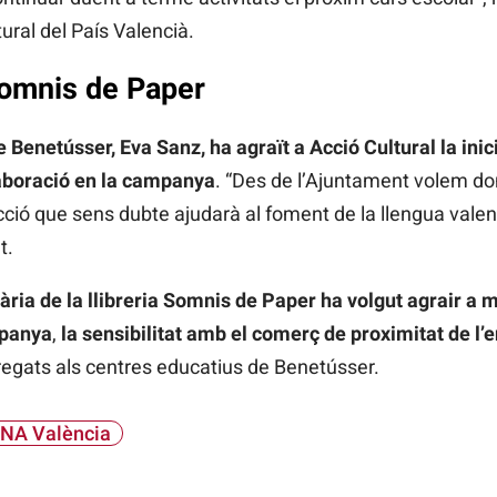
ural del País Valencià.
Somnis de Paper
 Benetússer, Eva Sanz, ha agraït a Acció Cultural la iniciat
aboració en la campanya
. “Des de l’Ajuntament volem don
acció que sens dubte ajudarà al foment de la llengua vale
t.
tària de la llibreria Somnis de Paper ha volgut
agrair
a m
mpanya
,
la sensibilitat amb el comerç de proximitat de l’en
tregats als centres educatius de Benetússer.
NA València