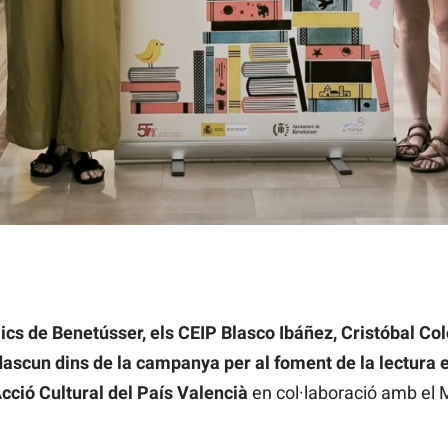
V en Benetússer
ics de Benetússer, els CEIP Blasco Ibáñez, Cristóbal Colón
dascun dins de la campanya per al foment de la lectura e
cció Cultural del País Valencià
en col·laboració amb el M