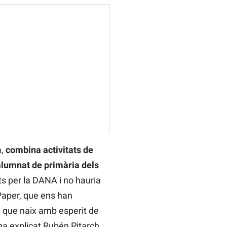
a,
combina activitats de
l’alumnat de primària dels
ts per la DANA i no hauria
 Paper, que ens han
a que naix amb esperit de
ha explicat Rubén Pitarch,