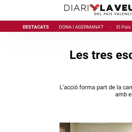
DESTACATS
DONA I AGERMANA'T
El País
·
Les tres es
L'acció forma part de la ca
amb el