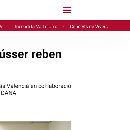
PV
Incendi la Vall d'Uixó
Concerts de Vivers
·
·
tússer reben
ís Valencià en col·laboració
la DANA