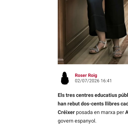
Lliurament llibres Acció Cultural P
Roser Roig
02/07/2026 16:41
Els tres centres educatius públ
han rebut dos-cents llibres ca
Créixer
posada en marxa per
A
govern espanyol.