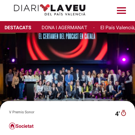
DESTACATS
DONA I AGERMANA'T
El País Valencià
·
V Premis Sonor
4′
Societat