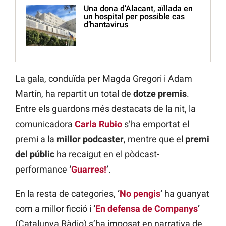
Una dona d’Alacant, aïllada en
un hospital per possible cas
d’hantavirus
La gala, conduïda per Magda Gregori i Adam
Martín, ha repartit un total de
dotze premis
.
Entre els guardons més destacats de la nit, la
comunicadora
Carla Rubio
s’ha emportat el
premi a la
millor podcaster
, mentre que el
premi
del públic
ha recaigut en el pòdcast-
performance
‘
Guarres!
’
.
En la resta de categories,
‘
No pengis
’
ha guanyat
com a millor ficció i
‘
En defensa de Companys
’
(Catalunya Ràdio) s’ha imposat en narrativa de