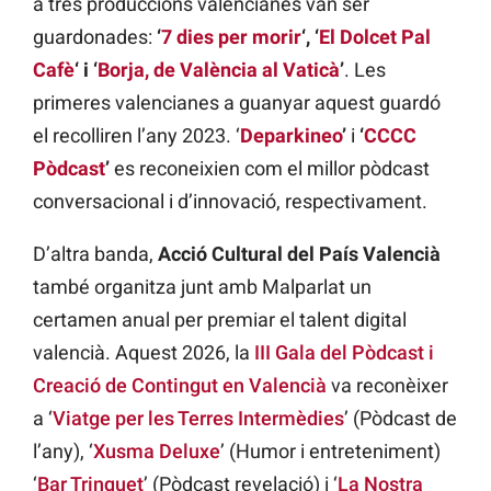
a tres produccions valencianes van ser
guardonades:
‘
7 dies per morir
‘, ‘
El Dolcet Pal
Cafè
‘ i ‘
Borja, de València al Vaticà
’
. Les
primeres valencianes a guanyar aquest guardó
el recolliren l’any 2023. ‘
Deparkineo
’
i
‘
CCCC
Pòdcast
’
es reconeixien com el millor pòdcast
conversacional i d’innovació, respectivament.
D’altra banda,
Acció Cultural del País Valencià
també organitza junt amb Malparlat un
certamen anual per premiar el talent digital
valencià. Aquest 2026, la
III Gala del Pòdcast i
Creació de Contingut en Valencià
va reconèixer
a ‘
Viatge per les Terres Intermèdies
’ (Pòdcast de
l’any), ‘
Xusma Deluxe
’ (Humor i entreteniment)
‘
Bar Trinquet
’ (Pòdcast revelació) i ‘
La Nostra