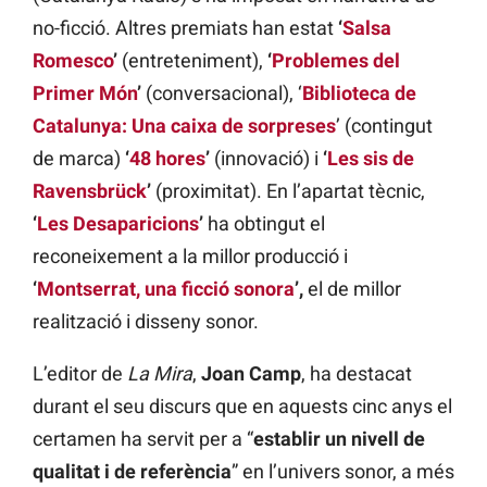
no-ficció. Altres premiats han estat
‘
Salsa
Romesco
’
(entreteniment),
‘
Problemes del
Primer Món
’
(conversacional), ‘
Biblioteca de
Catalunya: Una caixa de sorpreses
’ (contingut
de marca)
‘
48 hores
’
(innovació) i
‘
Les sis de
Ravensbrück
’
(proximitat). En l’apartat tècnic,
‘
Les Desaparicions
’
ha obtingut el
reconeixement a la millor producció i
‘
Montserrat, una ficció sonora
’,
el de millor
realització i disseny sonor.
L’editor de
La Mira
,
Joan Camp
, ha destacat
durant el seu discurs que en aquests cinc anys el
certamen ha servit per a “
establir un nivell de
qualitat i de referència
” en l’univers sonor, a més