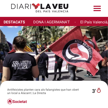
DESTACATS
DONA I AGERMANA'T
El País Valencià
·
Antifeixistes planten cara als falangistes que han obert
3′
un local a Alacant | La Directa
Societat