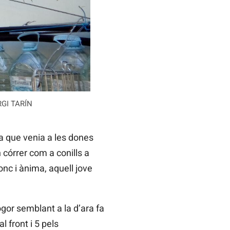
ERGI TARÍN
da que venia a les dones
n córrer com a conills a
onc i ànima, aquell jove
ogor semblant a la d’ara fa
l front i 5 pels