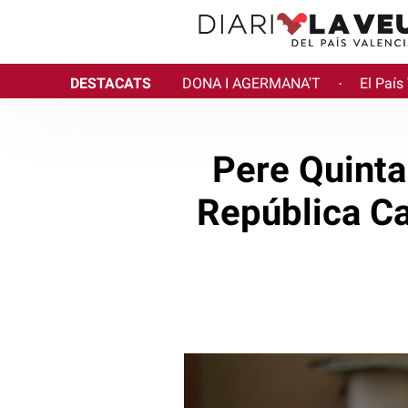
DESTACATS
DONA I AGERMANA'T
El País
·
Pere Quinta
República Ca