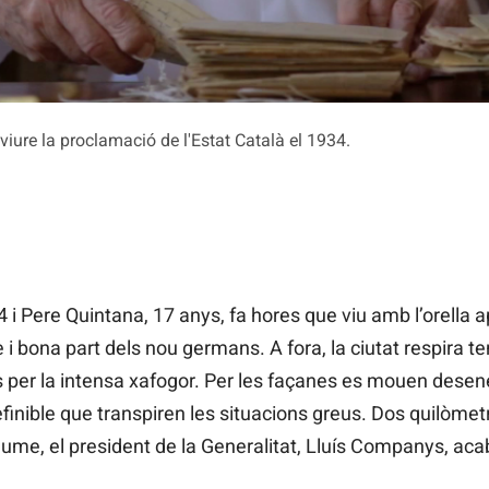
viure la proclamació de l'Estat Català el 1934.
34 i Pere Quintana, 17 anys, fa hores que viu amb l’orella 
i bona part dels nou germans. A fora, la ciutat respira te
es per la intensa xafogor. Per les façanes es mouen des
efinible que transpiren les situacions greus. Dos quilòmet
aume, el president de la Generalitat, Lluís Companys, aca