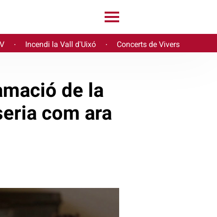
PV
Incendi la Vall d'Uixó
Concerts de Vivers
·
·
amació de la
seria com ara