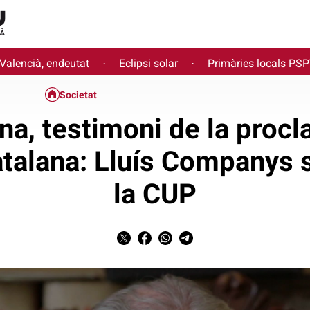
 Valencià, endeutat
Eclipsi solar
Primàries locals PS
·
·
Societat
na, testimoni de la procl
talana: Lluís Companys 
la CUP