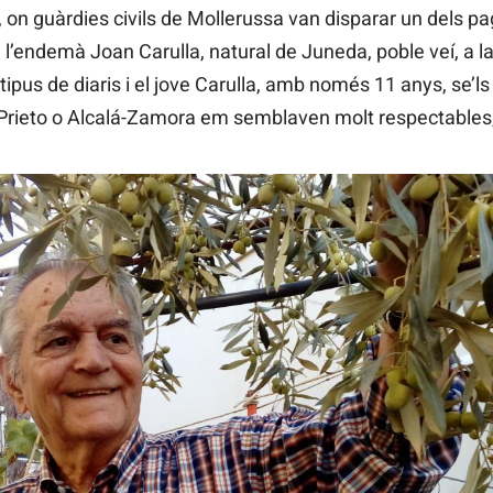
l, on guàrdies civils de Mollerussa van disparar un dels p
a l’endemà Joan Carulla, natural de Juneda, poble veí, a la
t tipus de diaris i el jove Carulla, amb només 11 anys, se’l
, Prieto o Alcalá-Zamora em semblaven molt respectables