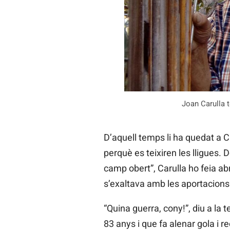
Joan Carulla 
D’aquell temps li ha quedat a Ca
perquè es teixiren les lligues. D
camp obert”, Carulla ho feia ab
s’exaltava amb les aportacions 
“Quina guerra, cony!”, diu a la 
83 anys i que fa alenar gola i r