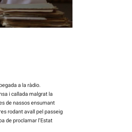
apegada a la ràdio.
nsa i callada malgrat la
enes de nassos ensumant
res rodant avall pel passeig
ba de proclamar l’Estat