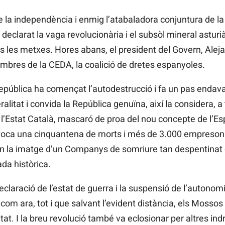
e la independència i enmig l’atabaladora conjuntura de l
a declarat la vaga revolucionària i el subsòl mineral asturi
es les metxes. Hores abans, el president del Govern, Ale
mbres de la CEDA, la coalició de dretes espanyoles.
República ha començat l’autodestrucció i fa un pas endav
litat i convida la República genuïna, així la considera, a t
’Estat Català, mascaró de proa del nou concepte de l’E
ovoca una cinquantena de morts i més de 3.000 empresona
on la imatge d’un Companys de somriure tan despentinat 
ada històrica.
eclaració de l’estat de guerra i la suspensió de l’autonomia
 com ara, tot i que salvant l’evident distància, els Mossos
itat. I la breu revolució també va eclosionar per altres i