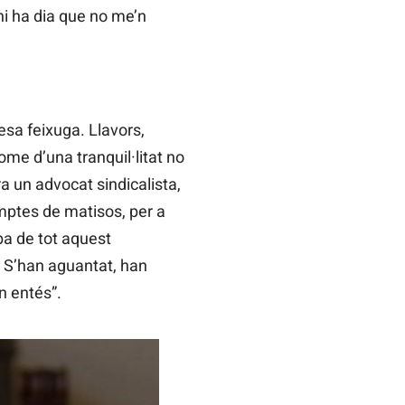
hi ha dia que no me’n
sa feixuga. Llavors,
ome d’una tranquil·litat no
a un advocat sindicalista,
mptes de matisos, per a
pa de tot aquest
 S’han aguantat, han
n entés”.