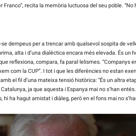
r Franco”, recita la memòria luctuosa del seu poble. “No 
-se dempeus per a trencar amb qualsevol sospita de velle
rima, alta i d’una dialèctica encara més elevada. És un h
que reflexiona, compara, fa paral·lelismes. “Companys er
xem com la CUP”. I tot i que les diferències no estan exe
mb el fil d’una mateixa tensió històrica: “És un altra eta
Catalunya, ja que aquesta i Espanya mai no s’han entés.
hi ha hagut amistat i diàleg, però en el fons mai no s’ha