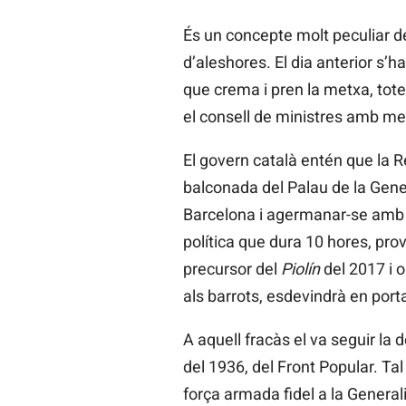
És un concepte molt peculiar d
d’aleshores. El dia anterior s’h
que crema i pren la metxa, tot
el consell de ministres amb me
El govern català entén que la 
balconada del Palau de la Genera
Barcelona i agermanar-se amb l
política que dura 10 hores, pr
precursor del
Piolín
del 2017 i 
als barrots, esdevindrà en port
A aquell fracàs el va seguir la d
del 1936, del Front Popular. Tal
força armada fidel a la General