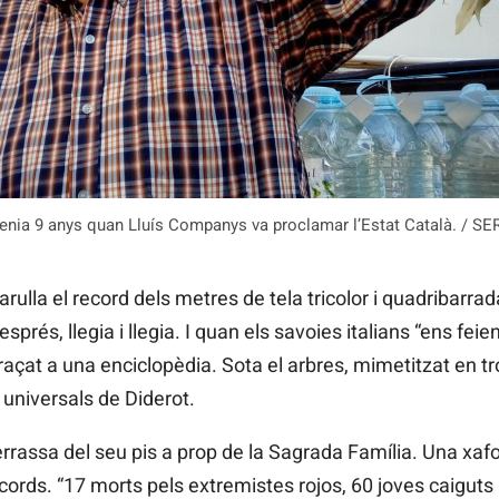
tenia 9 anys quan Lluís Companys va proclamar l’Estat Català. / S
rulla el record dels metres de tela tricolor i quadribarra
esprés, llegia i llegia. I quan els savoies italians “ens feie
raçat a una enciclopèdia. Sota el arbres, mimetitzat en tr
universals de Diderot.
terrassa del seu pis a prop de la Sagrada Família. Una xaf
ecords. “17 morts pels extremistes rojos, 60 joves caiguts a