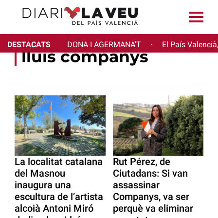
DESTACATS
DONA I AGERMANA'T
El País Valencià
·
lluís companys
La localitat catalana
Rut Pérez, de
del Masnou
Ciutadans: Si van
inaugura una
assassinar
escultura de l’artista
Companys, va ser
alcoià Antoni Miró
perquè va eliminar