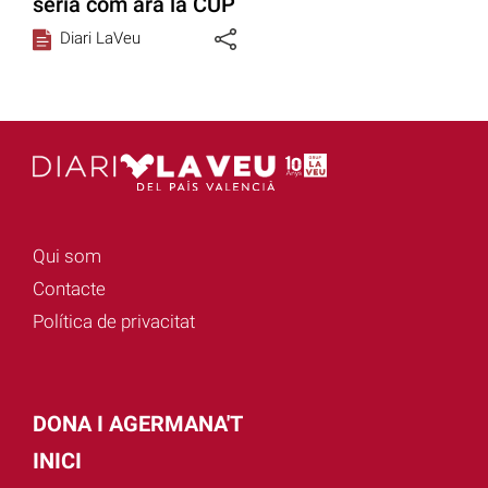
seria com ara la CUP
Diari LaVeu
Qui som
Contacte
Política de privacitat
DONA I AGERMANA'T
INICI