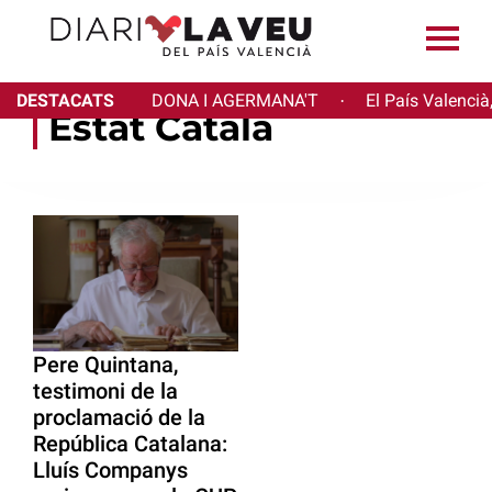
DESTACATS
DONA I AGERMANA'T
El País Valencià
·
Estat Català
Pere Quintana,
testimoni de la
proclamació de la
República Catalana:
Lluís Companys