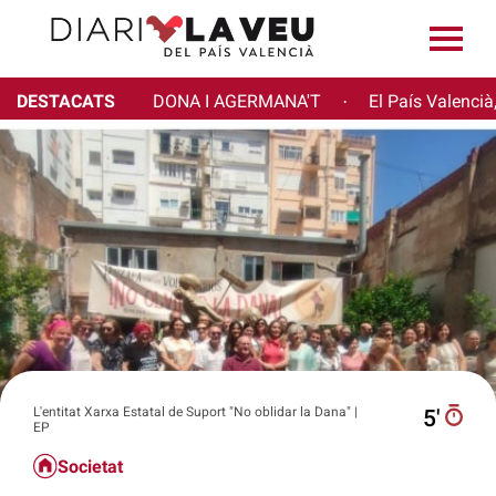
DESTACATS
DONA I AGERMANA'T
El País Valencià
·
L'entitat Xarxa Estatal de Suport "No oblidar la Dana" |
5′
EP
Societat