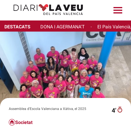
DESTACATS
DONA I AGERMANA'T
El País Valencià
·
Assemblea d'Escola Valenciana a Xàtiva, el 2025
4′
Societat